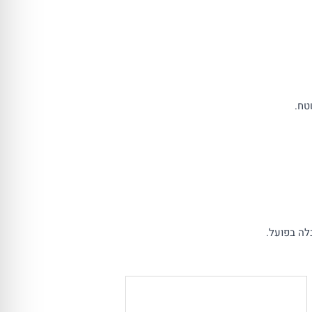
טח.
לה בפועל.