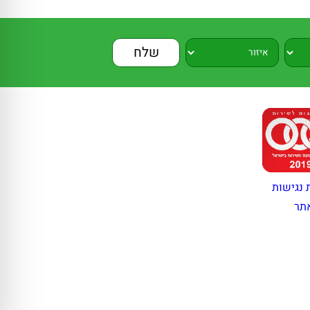
 נגישות
תר