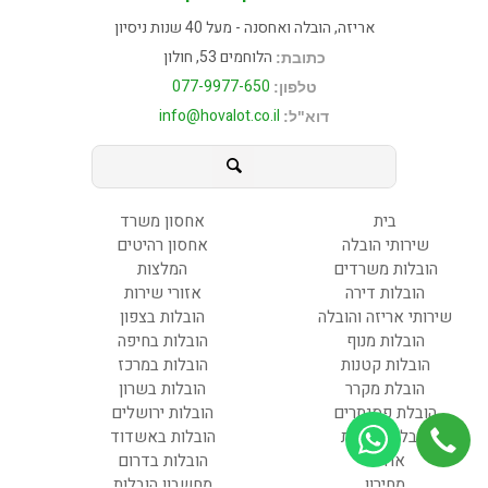
אריזה, הובלה ואחסנה - מעל 40 שנות ניסיון
הלוחמים 53, חולון
כתובת:
077-9977-650
טלפון:
info@hovalot.co.il
דוא"ל:
בית
אחסון משרד
שירותי הובלה
אחסון רהיטים
הובלות משרדים
המלצות
הובלות דירה
אזורי שירות
שירותי אריזה והובלה
הובלות בצפון
הובלות מנוף
הובלות בחיפה
הובלות קטנות
הובלות במרכז
הובלת מקרר
הובלות בשרון
הובלת פסנתרים
הובלות ירושלים
הובלות קטנות
הובלות באשדוד
אודות
הובלות בדרום
מחירון
מחשבון הובלות