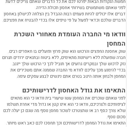
חמשת הנקודות הבאות יפרטו לכם את כל הדברים שאתם צריכים לדעת
לפני שאתם משתמשים בשירותי אחסון תכולת הדירה.
דברים אלו יכולים להיות פעמים רבות ההבדל בין הצלחה לכישלון באחסון
הדברים שלכם וכדאי לפעול על פי טיפים אלו בכדי להבטיח את חפציכם.
וודאו מי החברה העומדת מאחורי השכרת
המחסן
שוק אחסנת החפצים והרכוש הוא שוק פרוץ ופועלים בו חאפרים רבים.
חברה שפועלת ללא רישיונות מתאימים, ללא ביטוח ובתנאים ירודים תגרום
נזק לרכוש שלך ובמקרים גרועים אך תוביל לכך כי הרכוש שלך ייגנב.
בכדי להימנע מכך עליכם לוודא מי החברה שממנה אתם משכירים את
המחסן ולבחון אותה היטב בטרם אתם ניגשים לבצע עסקים עימה.
התאימו את גודל האחסון לדרישותיכם
לפני שאתם שוכרים את המחסן עשו שיעורי בית וודאו כי הוא מתאים
לציפותיכם ולצרכיכם, וודאו כי הוא אינו קטן או גדול מדי אחרת תשלמו
שלא צורך כסף רב או שתצטרכו לשכור מחסן נוסף מה שגם כן יעלה לכם
סכום נוסף.
התאימו את גודל המחסן לדרישותיכם וכך תחסכו לכם כאב ראש מיותר.