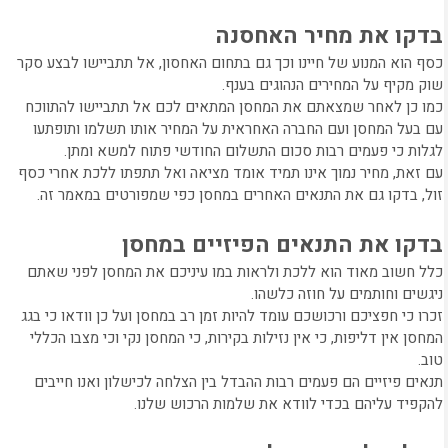
בדקו את מחיר האחסנה
כסף הוא המנוע של חיינו וכך גם בתחום האחסון, אל תתביישו לבצע סקר
שוק מקיף על המחירים הנהוגים בענף.
כמו כן לאחר שמצאתם את המחסן המתאים לכם אל תתביישו להתווכח
עם בעל המחסן ועם החברה האחראית על המחיר אותו תשלמו ותופתעו
לגלות כי פעמים רבות סכום התשלום החודשי פתוח למשא ומתן.
עם זאת, מחיר נמוך אינו תמיד אומד מציאה ואל תתפתו ללכת אחרי כסף
זול, בדקו גם את התנאים האחרים במחסן כפי שמפורטים במאמר זה.
בדקו את התנאים הפיזיים במחסן
כלל חשוב מאוד הוא ללכת ולראות במו עיניכם את המחסן לפני שאתם
ניגשים וחותמים על חוזה כלשהו.
זכרו כי חפציכם ורכושכם עומד להיות זמן רב במחסן ועל כן וודאו כי בגג
המחסן אין דליפות, כי אין נזילות בקירות, כי המחסן נקי וכי מצבו הכללי
טוב.
תנאים פיזיים הם פעמים רבות ההבדל בין הצלחה לכישלון ואנו חייבים
להקפיד עליהם בכדי לוודא את שלמות הרכוש שלנו.