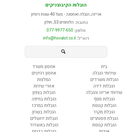
הובלות הקיבוצניקים
אריזה, הובלה ואחסנה - מעל 40 שנות ניסיון
הלוחמים 53, חולון
כתובת:
077-9977-650
טלפון:
info@hovalot.co.il
דוא"ל:
בית
אחסון משרד
שירותי הובלה
אחסון רהיטים
הובלות משרדים
המלצות
הובלות דירה
אזורי שירות
שירותי אריזה והובלה
הובלות בצפון
הובלות מנוף
הובלות בחיפה
הובלות קטנות
הובלות במרכז
הובלת מקרר
הובלות בשרון
הובלת פסנתרים
הובלות ירושלים
הובלות קטנות
הובלות באשדוד
אודות
הובלות בדרום