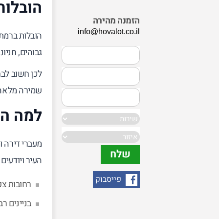
הובלות
הזמנה מהירה
info@hovalot.co.il
הובלות ברמת 
גבוהים, חניונ
לכן חשוב לבח
שמירה מלאה 
למה הו
מעברי דירה ו
העיר ויודעים
פייסבוק
רחובות צפ
בניינים רב