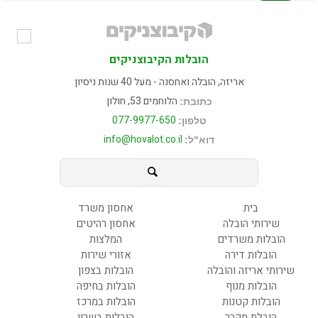
הובלות הקיבוצניקים
אריזה, הובלה ואחסנה - מעל 40 שנות ניסיון
הלוחמים 53, חולון
כתובת:
077-9977-650
טלפון:
info@hovalot.co.il
דוא"ל:
בית
אחסון משרד
שירותי הובלה
אחסון רהיטים
הובלות משרדים
המלצות
הובלות דירה
אזורי שירות
שירותי אריזה והובלה
הובלות בצפון
הובלות מנוף
הובלות בחיפה
הובלות קטנות
הובלות במרכז
הובלת מקרר
הובלות בשרון