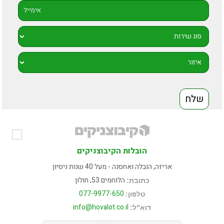
הובלות הקיבוצניקים
אריזה, הובלה ואחסנה - מעל 40 שנות ניסיון
הלוחמים 53, חולון
כתובת:
077-9977-650
טלפון:
info@hovalot.co.il
דוא"ל: