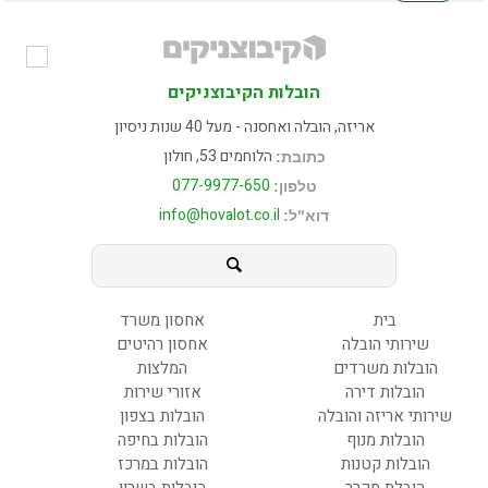
הובלות הקיבוצניקים
אריזה, הובלה ואחסנה - מעל 40 שנות ניסיון
הלוחמים 53, חולון
כתובת:
077-9977-650
טלפון:
info@hovalot.co.il
דוא"ל:
בית
אחסון משרד
שירותי הובלה
אחסון רהיטים
הובלות משרדים
המלצות
הובלות דירה
אזורי שירות
שירותי אריזה והובלה
הובלות בצפון
הובלות מנוף
הובלות בחיפה
הובלות קטנות
הובלות במרכז
הובלת מקרר
הובלות בשרון