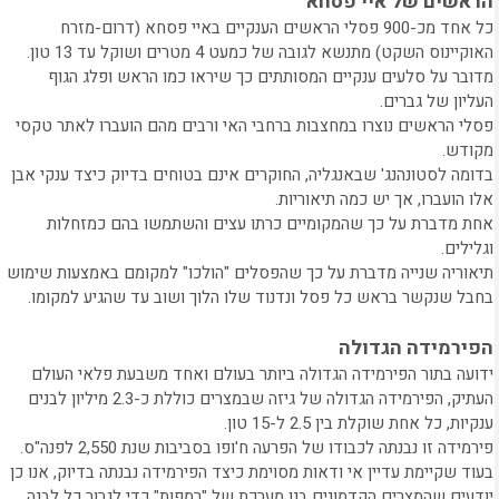
הראשים של איי פסחא
כל אחד מכ-900 פסלי הראשים הענקיים באיי פסחא (דרום-מזרח
האוקיינוס השקט) מתנשא לגובה של כמעט 4 מטרים ושוקל עד 13 טון.
מדובר על סלעים ענקיים המסותתים כך שיראו כמו הראש ופלג הגוף
העליון של גברים.
פסלי הראשים נוצרו במחצבות ברחבי האי ורבים מהם הועברו לאתר טקסי
מקודש.
בדומה לסטונהנג' שבאנגליה, החוקרים אינם בטוחים בדיוק כיצד ענקי אבן
אלו הועברו, אך יש כמה תיאוריות.
אחת מדברת על כך שהמקומיים כרתו עצים והשתמשו בהם כמזחלות
וגלילים.
תיאוריה שנייה מדברת על כך שהפסלים "הולכו" למקומם באמצעות שימוש
בחבל שנקשר בראש כל פסל ונדנוד שלו הלוך ושוב עד שהגיע למקומו.
הפירמידה הגדולה
ידועה בתור הפירמידה הגדולה ביותר בעולם ואחד משבעת פלאי העולם
העתיק, הפירמידה הגדולה של גיזה שבמצרים כוללת כ-2.3 מיליון לבנים
ענקיות, כל אחת שוקלת בין 2.5 ל-15 טון.
פירמידה זו נבנתה לכבודו של הפרעה ח'ופו בסביבות שנת 2,550 לפנה"ס.
בעוד שקיימת עדיין אי ודאות מסוימת כיצד הפירמידה נבנתה בדיוק, אנו כן
יודעים שהמצרים הקדמונים בנו מערכת של "רמפות" כדי לגרור כל לבנה