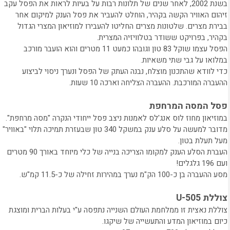
בשנת 2002, לאחר שנים של תלונות רבות על בעיות לראות את הפסל עקב
זיהום האוויר הקשה בקהיר, הוחלט להעביר את פסל הענק למיקום אחר
בבירת מצרים. שלטונות מצרים החליטו להעבירו למוזיאון המצרי הגדול
בקהיר, בפרויקט ששודר בטלוויזיה המצרית.
הפסל עצמו שוקל 83 טון וגובהו כמעט 11 מטרים והוא הועבר מורכב
במלואו על גבי שתי משאיות.
כדי לוודא שהתכנון מוצלח, נבנה העתק של הפסל ונערך ניסוי לביצוע
ההעברה המורכבת. ההעברה הצליחה וארכה 10 שעות.
פסל המסה המרחפת
במוזיאון מחוז לוס אנג'לס לאמנות ניצב פסל ייחודי הנקרה "מסה מרחפת".
מדובר למעשה על סלע ענק במשקל 340 טון שבעזרת תמיכה תלוי "באוויר"
מעל תעלת בטון.
העברת הסלע הענק למקומו הצריכה בנייה של כלי מיוחד באורך 90 מטרים
ועם 196 גלגלים!
מסע ההעברה בן כ-100 הק"מ נערך במהירות זחילה של כ-11.5 קמ"ש.
צוללת U-505
צוללת נאצית זו ממלחמת העולם השנייה נתפסה ע"י בעלות הברית ומוצגת
כיום במוזיאון המדע והתעשייה של שיקגו.