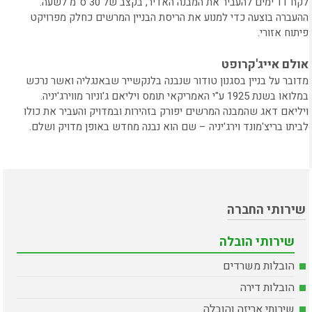
לקח 11 ימים להעביר את המבנה האדיר, בקצב של 30 ס"מ לשעה.
ההעברה בוצעה כדי למנוע את הריסת הבניין המרשים כחלק מפרויקט
פיתוח אזורי.
אולם אייג'קרופט
מדובר על בניין בסגנון טודור שנבנה בלנקשייר שבאנגליה ואשר נרכש
במלואו בשנת 1925 ע"י האמריקאי תומס ויליאם ג'וניור מווירג'יניה.
ויליאם דאג שהמבנה המרשים יפורק בזהירות ובמדויק והעביר את כולו
לביתו בריצ'מונד וירג'יניה – שם הוא נבנה מחדש באופן מדויק ושלם.
שירותי החברה
שירותי הובלה
הובלות משרדים
הובלות דירה
שירותי אריזה והובלה