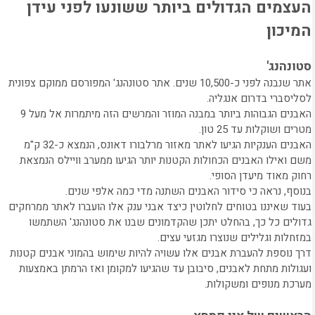
העצמים הגדולים ביותר ששונעו לפני עידן
המיכון
סטונהנג'
אתר שנבנה לפני כ-10,500 שנים. אתר סטונהנג' המפורסם ממוקם צפונית
לסליסברי בדרום אנגליה.
האבנים הגבוהות ביותר במבנה המוזר והמרשים הזה מיתמרות אל מעל 9
מטרים ושוקלות עד 25 טון.
האבנים הענקיות הגיעו לאתר מאזור מרלבורו דאונס, הנמצא כ-32 ק"מ
משם ואילו האבנים הכחולות הקטנות יותר הגיעו ממערב וויילס הנמצאת
רחוק מאוד מיעדן הסופי.
בנוסף, נראה כי סידור האבנים השתנה מדי כמה אלפי שנים.
בעוד שאיננו בטוחים לחלוטין כיצד אבני ענק אלו הועברו לאתר ממרחקים
גדולים כל כך, בהחלט יתכן שהקדמונים שבנו את סטונהנג' השתמשו
במזחלות וגלילים שנוצרו מגזעי עצים.
דרך נוספת להעברת אבנים אלו עשויה להיות שימוש בהמוני אבנים קטנות
ועגולות מתחת לאבנים, סיבובן עד שהגיעו למקומן ואז הרמתן באמצעות
מערכת מנופים ומשקולות.