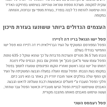
ענקית למקומה. מערכת נוספת שנראה שהייתה בשימוש בפרויקט האדיר
הזה שימשה להרמת כל לבנה בנפרד, בעזרת מנופי עץ וברונזה, והנחתה
במקומה.
העצמים הגדולים ביותר ששונעו בעזרת מיכון
פסל ישו הגואל בריו דה ז'ניירו
הפסל המפורסם המשקיף על העיר הברזילאית ריו דה ז'ניירו הוא פסל ישו
החמישי בגודלו בעולם.
גובהו מעל 36.5 מטרים והערכות מדברות על כך שהוא שוקל כ-635 טונות.
הפסל עצמו עשוי מ"אבן סבון" אך מחוזק עם בטון. הבסיס עליו ניצבת
דמותו של ישו נבנה ראשון ואחריו הוקמו הפיגומים שנועדו לתמוך בפסל
במקומו בעת הצבתו. הפסל עצמו הועלה במעלה הגבעה המשקיפה על העיר
וקו החוף שלה בחלקים אשר חוברו יחדיו רק באתר בו הוא ניצב כיום.
חלקי הפסל הועברו ע"י פועלים ובאמצעות רכבת שעלתה לראש הגבעה.
האבנים ששימשו לבניית הפסל הגיעו משבדיה וכאשר הפסל עבר שחזור,
נעשה שימוש מאבנים מאותה מחצבה מקורית.
פסל רעמסס השני