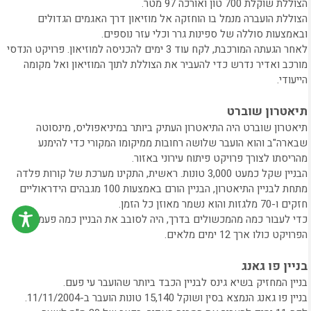
הצוללת שוקלת 700 טון ואורכה 97 מטר.
הצוללת הועברה מנמל בו הוחזקה אל מוזיאון דרך האגמים הגדולים
ובאמצעות סוללה של ספינות גרר וכלי עזר נוספים.
לאחר הגעתה המורכבת, לקח עוד 3 ימים להכניסה למוזיאון. פרויקט הנדסי
מורכב ואדיר נדרש כדי להעביר את הצוללת לתוך המוזיאון ואל מקומה
הייעודי.
תיאטרון שוברט
תיאטרון שוברט היה התיאטרון העתיק ביותר במיניאפוליס, מינסוטה
שבארה"ב והוא הועבר שלושה רחובות ממיקומו המקורי כדי להימנע
מהריסתו לצורך פרויקט פיתוח עירוני באזור.
הבניין שקל כמעט 3,000 טונות. ראשית, התקינו מערכת של קורות פלדה
מתחת לבניין התיאטרון, הבניין הורם באמצעות 100 מגבהים הידראוליים
חזקים ו-70 מלגזות והוא נשמר מאוזן כל הזמן.
כדי לעבור כמה מהמכשולים בדרך, היה לסובב את הבניין כמה פעמים.
הפרויקט כולו ארך 12 ימים מלאים.
בניין פו גאנג
בניין המחזיק בשיא גינס לבניין הכבד ביותר שהועבר עי פעם.
בניין פו גאנג הנמצא בסין ושוקל 15,140 טונות הועבר ב-11/11/2004.