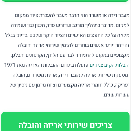
מעבר דירה או משרד הוא הרבה מעבר להעברת ציוד ממקום
למקום. מדובר בתהליך מורכב שדורש סדר, תכנון נכון ושמירה
מלאה על כל החפצים האישיים והציוד היקר שלכם. בדיוק בגלל
זה יותר ויותר אנשים בוחרים להזמין שירותי אריזה והובלה
מקצועיים במקום להתמודד לבד עם הלחץ, הקרטונים והבלגן.
הובלות הקיבוצניקים
פועלת בתחום ההובלות והאריזה מאז 1971
ומספקת שירותי אריזה למעבר דירה, אריזת משרדים, הובלה
ופריקה, כולל חומרי אריזה מקצועיים וצוות מיומן עם ניסיון של
עשרות שנים.
צריכים שירותי אריזה והובלה