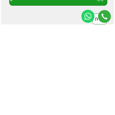
הובלות הקיבוצניקים
אריזה, הובלה ואחסנה - מעל 40 שנות ניסיון
הלוחמים 53, חולון
כתובת:
077-9977-650
טלפון:
info@hovalot.co.il
דוא"ל:
בית
אחסון משרד
שירותי הובלה
אחסון רהיטים
הובלות משרדים
המלצות