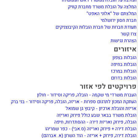
המלצה על הובלה ממשרד ראש הממשלה
המלצה על הובלת משרד מחברת קוויק
המלצתם של "אלוני האפט"
חברת חסון ירושלמי
תעודת חברות של חברת הובלות הקיבוצניקים
צרו קשר
הצהרת נגישות
איזורים
הובלות בצפון
הובלות בחיפה
הובלות במרכז
הובלות בדרום
פרויקטים לפי אזור
העברת משרדי מי שקמה - הובלה, פריקה וסידור - חולון
העתקת המכון לתרגום ספרות - אריזה, הובלה, פריקה וסידור - בני ברק
אריזת והובלת ארכיון - קיבוץ גן שמואל
הובלת משרד בבאר שבע כולל פירוק ואריזה
הובלה, פירוק ואריזת דירה - ההסתדרות, חיפה
הובלת דירה + פירוק ואריזה (ס.אבי) - כפר שמריהו
הובלת דירה, פירוק + אריזה - הוד השרון (א. אברהם)