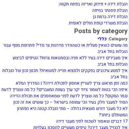
הובלת דירה + פירוק ואריזה בפתח תקווה
הובלת פסנתר בחיפה
הובלת דירה ברמת גן
הובלת משרדי קופת חולים לאומית
Posts by category
Category:
כללי
מה עושים כשאין מעלית או כשהחדר מדרגות צר מדי? פתרונות מנוף עבור
הובלות בתל אביב
איך מעבירים דירה בעיר ללא חניה ובסמטאות צרות? הטיפים לביצוע
הובלות בתל אביב
איך למנוע עיכובים בפקקים ולמצוא חנייה למשאית? תכנון נכון של הובלות
בתל אביב
כמה זמן מראש צריך לשריין אחסון לתכולת דירה? | המדריך המלא
איפה הכי בטוח לשמור ציוד יקר ערך בעונת המעברים? כל מה שצריך לדעת
נגמר המקום? כל מה שצריך לדעת לפני שמאחסנים את תכולת הדירה
הסוד למעבר חלק בעיר הכי עמוסה בישראל – כך עושים את זה נכון
לא כל מעבר דורש משאית גדולה – מתי הובלה קטנה היא הפתרון
המשתלם ביותר?
17 דברים שאסור לשכוח לפני מעבר דירה
איך להוזיל מעבר דירה? טיפים מעשיים לחסכון בעלויות